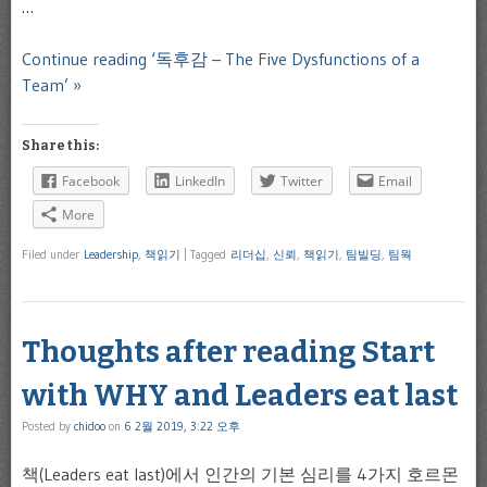
…
Continue reading ‘독후감 – The Five Dysfunctions of a
Team’ »
Share this:
Facebook
LinkedIn
Twitter
Email
More
Filed under
Leadership
,
책읽기
|
Tagged
리더십
,
신뢰
,
책읽기
,
팀빌딩
,
팀웍
Thoughts after reading Start
with WHY and Leaders eat last
Posted by
chidoo
on
6 2월 2019, 3:22 오후
책(Leaders eat last)에서 인간의 기본 심리를 4가지 호르몬