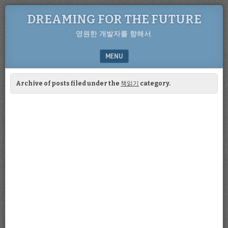
DREAMING FOR THE FUTURE
영원한 개발자를 향해서.
MENU
SKIP TO CONTENT
Archive of posts filed under the
책읽기
category.