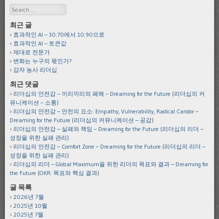
Search
최근 글
효과적인 AI – 30:70에서 10:90으로
효과적인 AI – 토큰값
제대로 전문가
변화는 누구의 몫인가?
감자 농사 리더십
최근 댓글
리더십의 안전감 – 끼리끼리의 폐해 – Dreaming for the Future
(
리더십의 커
뮤니케이션 – 소통
)
리더십의 안전감 – 안전의 요소: Empathy, Vulnerability, Radical Candor –
Dreaming for the Future
(
리더십의 커뮤니케이션 – 공감
)
리더십의 안전감 – 실패와 책임 – Dreaming for the Future
(
리더십의 리더 –
성장을 위한 실패 관리
)
리더십의 안전감 – Comfort Zone – Dreaming for the Future
(
리더십의 리더 –
성장을 위한 실패 관리
)
리더십의 리더 – Global Maximum을 위한 리더의 목표와 결과 – Dreaming for
the Future
(
OKR: 목표와 핵심 결과
)
글 목록
2026년 7월
2025년 10월
2025년 7월