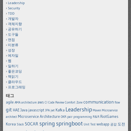
Leadership
Security
TDD
개발자
객체지향
공유하기
도구들
면접
미분류
성장
에자일
웹
일하기
좋은코딩
책읽기
클라우드
프로그래밍
태그
communication
agile
aws
AMA
architecture
CI
Code Review
Comfort Zone
flow
Leadership
git
HAE
Java
javascript
Kafka
JPA
jwt
Maven
Microservice
Microservice Architecture
RiotGames
architect
OKR
pair programming
R&R
spring
springboot
SOCAR
Korea
webapp
도전
Slack
Unit Test
공감