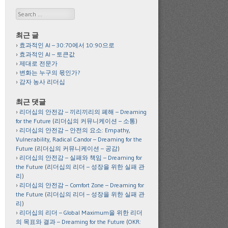
Search
최근 글
효과적인 AI – 30:70에서 10:90으로
효과적인 AI – 토큰값
제대로 전문가
변화는 누구의 몫인가?
감자 농사 리더십
최근 댓글
리더십의 안전감 – 끼리끼리의 폐해 – Dreaming
for the Future
(
리더십의 커뮤니케이션 – 소통
)
리더십의 안전감 – 안전의 요소: Empathy,
Vulnerability, Radical Candor – Dreaming for the
Future
(
리더십의 커뮤니케이션 – 공감
)
리더십의 안전감 – 실패와 책임 – Dreaming for
the Future
(
리더십의 리더 – 성장을 위한 실패 관
리
)
리더십의 안전감 – Comfort Zone – Dreaming for
the Future
(
리더십의 리더 – 성장을 위한 실패 관
리
)
리더십의 리더 – Global Maximum을 위한 리더
의 목표와 결과 – Dreaming for the Future
(
OKR: