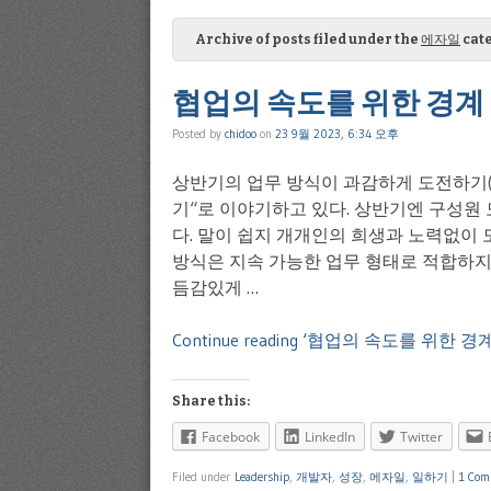
Archive of posts filed under the
에자일
cate
협업의 속도를 위한 경계
Posted by
chidoo
on
23 9월 2023, 6:34 오후
상반기의 업무 방식이 과감하게 도전하기(B
기“로 이야기하고 있다. 상반기엔 구성원
다. 말이 쉽지 개개인의 희생과 노력없이 도
방식은 지속 가능한 업무 형태로 적합하지 
듬감있게 …
Continue reading ‘협업의 속도를 위한 경계
Share this:
Facebook
LinkedIn
Twitter
Filed under
Leadership
,
개발자
,
성장
,
에자일
,
일하기
|
1 Com