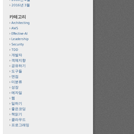
2016년 3월
카테고리
Architecting
AWS
Effective-AI
Leadership
Security
TDD
개발자
객체지향
공유하기
도구들
면접
미분류
성장
에자일
웹
일하기
좋은코딩
책읽기
클라우드
프로그래밍