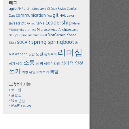
태그
agile
aws
AMA
architecture
CI
Code Review
Comfort
git
communication
HAE
Java
Zone
flow
Leadership
javascript
Kafka
JPA
jwt
Maven
Microservice Architecture
Microservice architect
RiotGames Korea
OKR
pair programming
R&R
spring
springboot
SOCAR
Slack
Unit
리더십
webapp
도전
Test
공감
동기부여
소통
심리적 안전
신뢰
성과
성장
심리적안전
쏘카
책임
역량
위임
이해하기
그 밖의 기능
로그인
글
RSS
댓글
RSS
WordPress.org