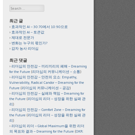
Search
최근 글
효과적인 AI – 30:70에서 10:90으로
효과적인 AI – 토큰값
제대로 전문가
변화는 누구의 몫인가?
감자 농사 리더십
최근 댓글
리더십의 안전감 – 끼리끼리의 폐해 – Dreaming
for the Future
(
리더십의 커뮤니케이션 – 소통
)
리더십의 안전감 – 안전의 요소: Empathy,
Vulnerability, Radical Candor – Dreaming for the
Future
(
리더십의 커뮤니케이션 – 공감
)
리더십의 안전감 – 실패와 책임 – Dreaming for
the Future
(
리더십의 리더 – 성장을 위한 실패 관
리
)
리더십의 안전감 – Comfort Zone – Dreaming for
the Future
(
리더십의 리더 – 성장을 위한 실패 관
리
)
리더십의 리더 – Global Maximum을 위한 리더
의 목표와 결과 – Dreaming for the Future
(
OKR: