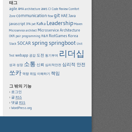
태그
agile
aws
AMA
architecture
CI
Code Review
Comfort
git
communication
HAE
Java
Zone
flow
Leadership
javascript
Kafka
JPA
jwt
Maven
Microservice Architecture
Microservice architect
RiotGames Korea
OKR
pair programming
R&R
spring
springboot
SOCAR
Slack
Unit
리더십
webapp
도전
Test
공감
동기부여
소통
심리적 안전
신뢰
성과
성장
심리적안전
쏘카
책임
역량
위임
이해하기
그 밖의 기능
로그인
글
RSS
댓글
RSS
WordPress.org