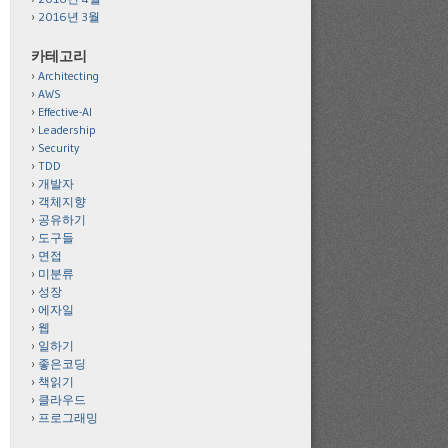
2016년 3월
카테고리
Architecting
AWS
Effective-AI
Leadership
Security
TDD
개발자
객체지향
공유하기
도구들
면접
미분류
성장
에자일
웹
일하기
좋은코딩
책읽기
클라우드
프로그래밍