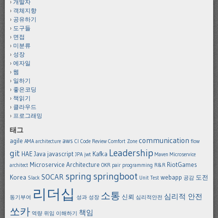
개발자
객체지향
공유하기
도구들
면접
미분류
성장
에자일
웹
일하기
좋은코딩
책읽기
클라우드
프로그래밍
태그
communication
agile
aws
AMA
architecture
CI
Code Review
Comfort Zone
flow
Leadership
git
HAE
Java
javascript
Kafka
JPA
jwt
Maven
Microservice
Microservice Architecture
RiotGames
architect
OKR
pair programming
R&R
spring
springboot
SOCAR
Korea
webapp
도전
Slack
Unit Test
공감
리더십
소통
심리적 안전
신뢰
동기부여
성과
성장
심리적안전
쏘카
책임
역량
위임
이해하기