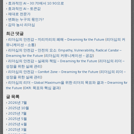
효과적인 AI – 30:70에서 10:90으로
효과적인 AI – 토큰값
제대로 전문가
변화는 누구의 몫인가?
감자 농사 리더십
최근 댓글
리더십의 안전감 – 끼리끼리의 폐해 – Dreaming for the Future
(
리더십의 커
뮤니케이션 – 소통
)
리더십의 안전감 – 안전의 요소: Empathy, Vulnerability, Radical Candor –
Dreaming for the Future
(
리더십의 커뮤니케이션 – 공감
)
리더십의 안전감 – 실패와 책임 – Dreaming for the Future
(
리더십의 리더 –
성장을 위한 실패 관리
)
리더십의 안전감 – Comfort Zone – Dreaming for the Future
(
리더십의 리더 –
성장을 위한 실패 관리
)
리더십의 리더 – Global Maximum을 위한 리더의 목표와 결과 – Dreaming for
the Future
(
OKR: 목표와 핵심 결과
)
글 목록
2026년 7월
2025년 10월
2025년 7월
2025년 5월
2025년 4월
2025년 3월