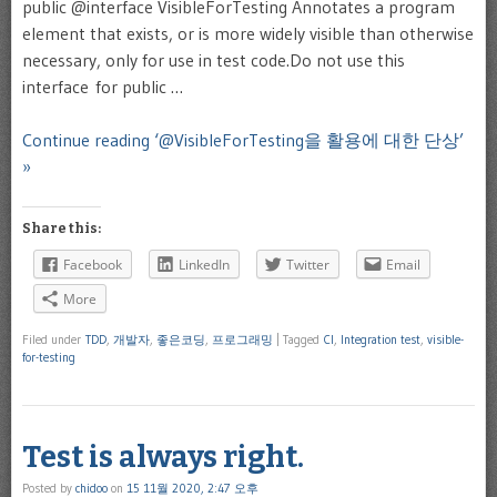
public @interface VisibleForTesting Annotates a program
element that exists, or is more widely visible than otherwise
necessary, only for use in test code.Do not use this
interface for public …
Continue reading ‘@VisibleForTesting을 활용에 대한 단상’
»
Share this:
Facebook
LinkedIn
Twitter
Email
More
Filed under
TDD
,
개발자
,
좋은코딩
,
프로그래밍
|
Tagged
CI
,
Integration test
,
visible-
for-testing
Test is always right.
Posted by
chidoo
on
15 11월 2020, 2:47 오후