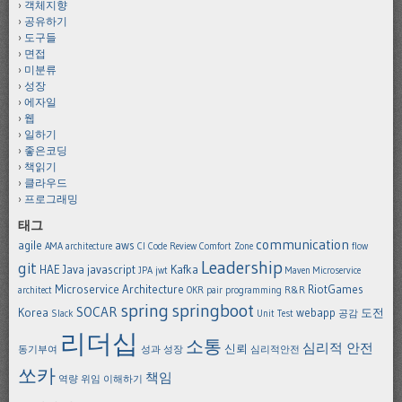
객체지향
공유하기
도구들
면접
미분류
성장
에자일
웹
일하기
좋은코딩
책읽기
클라우드
프로그래밍
태그
communication
agile
aws
AMA
architecture
CI
Code Review
Comfort Zone
flow
Leadership
git
HAE
Java
javascript
Kafka
JPA
jwt
Maven
Microservice
Microservice Architecture
RiotGames
architect
OKR
pair programming
R&R
spring
springboot
SOCAR
Korea
webapp
도전
Slack
Unit Test
공감
리더십
소통
심리적 안전
신뢰
동기부여
성과
성장
심리적안전
쏘카
책임
역량
위임
이해하기