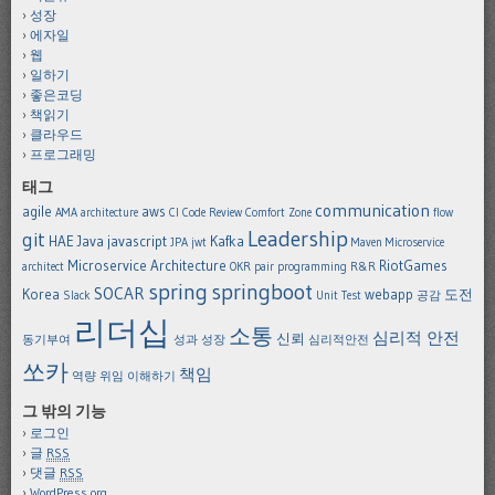
성장
에자일
웹
일하기
좋은코딩
책읽기
클라우드
프로그래밍
태그
communication
agile
aws
AMA
architecture
CI
Code Review
Comfort Zone
flow
Leadership
git
HAE
Java
javascript
Kafka
JPA
jwt
Maven
Microservice
Microservice Architecture
RiotGames
architect
OKR
pair programming
R&R
spring
springboot
SOCAR
Korea
webapp
도전
Slack
Unit Test
공감
리더십
소통
심리적 안전
신뢰
동기부여
성과
성장
심리적안전
쏘카
책임
역량
위임
이해하기
그 밖의 기능
로그인
글
RSS
댓글
RSS
WordPress.org