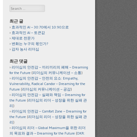
Search
최근 글
효과적인 AI – 30:70에서 10:90으로
효과적인 AI – 토큰값
제대로 전문가
변화는 누구의 몫인가?
감자 농사 리더십
최근 댓글
리더십의 안전감 – 끼리끼리의 폐해 – Dreaming
for the Future
(
리더십의 커뮤니케이션 – 소통
)
리더십의 안전감 – 안전의 요소: Empathy,
Vulnerability, Radical Candor – Dreaming for the
Future
(
리더십의 커뮤니케이션 – 공감
)
리더십의 안전감 – 실패와 책임 – Dreaming for
the Future
(
리더십의 리더 – 성장을 위한 실패 관
리
)
리더십의 안전감 – Comfort Zone – Dreaming for
the Future
(
리더십의 리더 – 성장을 위한 실패 관
리
)
리더십의 리더 – Global Maximum을 위한 리더
의 목표와 결과 – Dreaming for the Future
(
OKR: