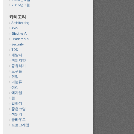
2016년 3월
카테고리
Architecting
AWS
Effective-AI
Leadership
Security
TDD
개발자
객체지향
공유하기
도구들
면접
미분류
성장
에자일
웹
일하기
좋은코딩
책읽기
클라우드
프로그래밍