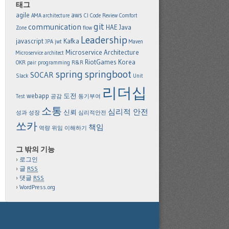
태그
agile
aws
AMA
architecture
CI
Code Review
Comfort
git
communication
HAE
Java
Zone
flow
Leadership
javascript
Kafka
JPA
jwt
Maven
Microservice Architecture
Microservice architect
RiotGames Korea
OKR
pair programming
R&R
spring
springboot
SOCAR
Slack
Unit
리더십
webapp
도전
Test
공감
동기부여
소통
심리적 안전
신뢰
성과
성장
심리적안전
쏘카
책임
역량
위임
이해하기
그 밖의 기능
로그인
글
RSS
댓글
RSS
WordPress.org