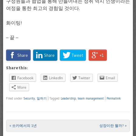
구성원들과 협업을 통해 만들어내는 성취 역시 인생이라는
여정을 통한 최고의 경험일 것이다.
화이팅!
– 끝 –
Share
Share
Tweet
+1
Share this:
Facebook
LinkedIn
Twitter
Email
More
Filed under
Security
,
일하기
|
Tagged
Leadership
,
team management
|
Permalink
«
쏘카에서의 1년
성장이란 뭘까?
»
Post navigation