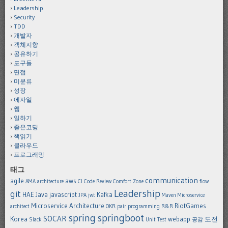
Leadership
Security
TDD
개발자
객체지향
공유하기
도구들
면접
미분류
성장
에자일
웹
일하기
좋은코딩
책읽기
클라우드
프로그래밍
태그
communication
agile
aws
AMA
architecture
CI
Code Review
Comfort Zone
flow
Leadership
git
HAE
Java
javascript
Kafka
JPA
jwt
Maven
Microservice
Microservice Architecture
RiotGames
architect
OKR
pair programming
R&R
spring
springboot
SOCAR
Korea
webapp
도전
Slack
Unit Test
공감