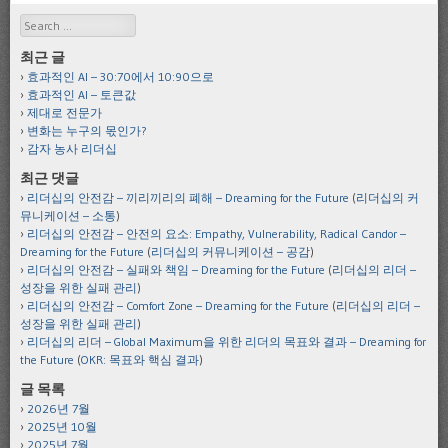
Search
최근 글
효과적인 AI – 30:70에서 10:90으로
효과적인 AI – 토큰값
제대로 전문가
변화는 누구의 몫인가?
감자 농사 리더십
최근 댓글
리더십의 안전감 – 끼리끼리의 폐해 – Dreaming for the Future
(
리더십의 커
뮤니케이션 – 소통
)
리더십의 안전감 – 안전의 요소: Empathy, Vulnerability, Radical Candor –
Dreaming for the Future
(
리더십의 커뮤니케이션 – 공감
)
리더십의 안전감 – 실패와 책임 – Dreaming for the Future
(
리더십의 리더 –
성장을 위한 실패 관리
)
리더십의 안전감 – Comfort Zone – Dreaming for the Future
(
리더십의 리더 –
성장을 위한 실패 관리
)
리더십의 리더 – Global Maximum을 위한 리더의 목표와 결과 – Dreaming for
the Future
(
OKR: 목표와 핵심 결과
)
글 목록
2026년 7월
2025년 10월
2025년 7월