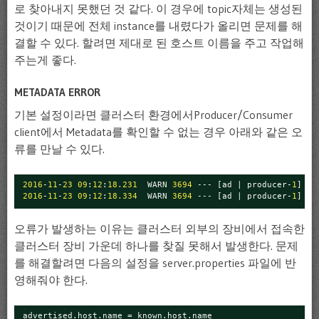
로 찾아내지 못했던 것 같다. 이 경우에 topic자체는 생성된
것이기 때문에 전체 instance를 내렸다가 올리면 문제를 해
결할 수 있다. 할려면 제대로 된 호스트 이름을 주고 작업해
주는게 좋다.
METADATA ERROR
기본 설정이라면 클러스터 환경에서Producer/Consumer
client에서 Metadata를 확인할 수 없는 경우 아래와 같은 오
류를 만날 수 있다.
2016
-
11
-
23
09
:
12
:
18.231
WARN 
3694
--- [ad | producer-
1
] or
2016
-
11
-
23
09
:
12
:
18.334
WARN 
3694
--- [ad | producer-
1
] or
오류가 발생하는 이유는 클러스터 외부의 장비에서 접속한
클러스터 장비 가운데 하나를 찾질 못해서 발생한다. 문제
를 해결할려면 다음의 설정을 server.properties 파일에 반
영해줘야 한다.
advertised.host.name = known.host.name