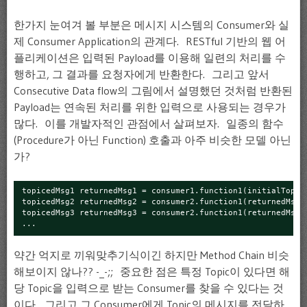
한가지 눈여겨 볼 부분은 메시지 시스템의 Consumer와 실
제 Consumer Application의 관계다. RESTful 기반의 웹 어
플리케이션은 입력된 Payload를 이용해 일련의 처리를 수
행하고, 그 결과를 요청자에게 반환한다. 그리고 앞서
Consecutive Data flow의 그림에서 설명했던 것처럼 반환된
Payload는 연속된 처리를 위한 입력으로 사용되는 경우가
많다. 이를 개발자적인 관점에서 살펴보자. 일종의 함수
(Procedure가 아닌 Function) 호출과 아주 비슷한 모델 아닌
가?
topicedMsg1 returnedMsg1 = consumer1.function1(initialTopic
topicedMsg2 returnedMsg2 = consumer2.function1(returnedMsg1
topicedMsg3 returnedMsg3 = consumer2.function1(returnedMsg2
...
약간 억지로 끼워맞추기식이긴 하지만 Method Chain 비슷
해보이지 않나?? -_-;; 중요한 점은 특정 Topic이 있다면 해
당 Topic을 입력으로 받는 Consumer를 찾을 수 있다는 것
이다. 그리고 그 Consumer에게 Topic의 메시지를 전달하