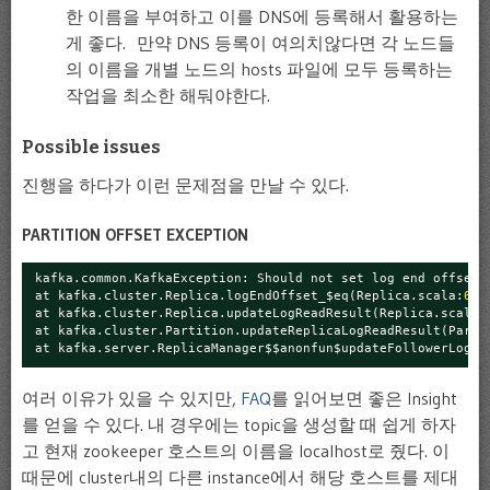
한 이름을 부여하고 이를 DNS에 등록해서 활용하는
게 좋다. 만약 DNS 등록이 여의치않다면 각 노드들
의 이름을 개별 노드의 hosts 파일에 모두 등록하는
작업을 최소한 해둬야한다.
Possible issues
진행을 하다가 이런 문제점을 만날 수 있다.
PARTITION OFFSET EXCEPTION
kafka.common.KafkaException: Should not set log end offset 
at kafka.cluster.Replica.logEndOffset_$eq(Replica.scala:
66
)
at kafka.cluster.Replica.updateLogReadResult(Replica.scala:
at kafka.cluster.Partition.updateReplicaLogReadResult(Parti
at kafka.server.ReplicaManager$$anonfun$updateFollowerLogRe
여러 이유가 있을 수 있지만,
FAQ
를 읽어보면 좋은 Insight
를 얻을 수 있다. 내 경우에는 topic을 생성할 때 쉽게 하자
고 현재 zookeeper 호스트의 이름을 localhost로 줬다. 이
때문에 cluster내의 다른 instance에서 해당 호스트를 제대