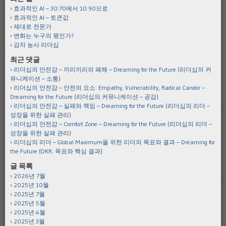
효과적인 AI – 30:70에서 10:90으로
효과적인 AI – 토큰값
제대로 전문가
변화는 누구의 몫인가?
감자 농사 리더십
최근 댓글
리더십의 안전감 – 끼리끼리의 폐해 – Dreaming for the Future
(
리더십의 커
뮤니케이션 – 소통
)
리더십의 안전감 – 안전의 요소: Empathy, Vulnerability, Radical Candor –
Dreaming for the Future
(
리더십의 커뮤니케이션 – 공감
)
리더십의 안전감 – 실패와 책임 – Dreaming for the Future
(
리더십의 리더 –
성장을 위한 실패 관리
)
리더십의 안전감 – Comfort Zone – Dreaming for the Future
(
리더십의 리더 –
성장을 위한 실패 관리
)
리더십의 리더 – Global Maximum을 위한 리더의 목표와 결과 – Dreaming for
the Future
(
OKR: 목표와 핵심 결과
)
글 목록
2026년 7월
2025년 10월
2025년 7월
2025년 5월
2025년 4월
2025년 3월