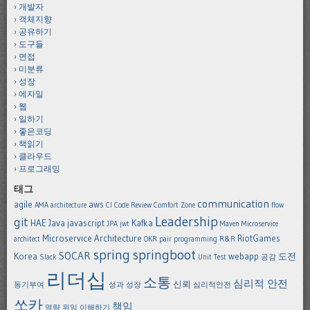
개발자
객체지향
공유하기
도구들
면접
미분류
성장
에자일
웹
일하기
좋은코딩
책읽기
클라우드
프로그래밍
태그
communication
agile
aws
AMA
architecture
CI
Code Review
Comfort Zone
flow
Leadership
git
HAE
Java
javascript
Kafka
JPA
jwt
Maven
Microservice
Microservice Architecture
RiotGames
architect
OKR
pair programming
R&R
spring
springboot
SOCAR
Korea
webapp
도전
Slack
Unit Test
공감
리더십
소통
심리적 안전
신뢰
동기부여
성과
성장
심리적안전
쏘카
책임
역량
위임
이해하기