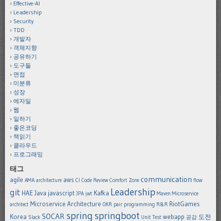
Effective-AI
Leadership
Security
TDD
개발자
객체지향
공유하기
도구들
면접
미분류
성장
에자일
웹
일하기
좋은코딩
책읽기
클라우드
프로그래밍
태그
communication
agile
aws
AMA
architecture
CI
Code Review
Comfort Zone
flow
Leadership
git
HAE
Java
javascript
Kafka
JPA
jwt
Maven
Microservice
Microservice Architecture
RiotGames
architect
OKR
pair programming
R&R
spring
springboot
SOCAR
Korea
webapp
도전
Slack
Unit Test
공감