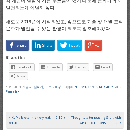
각 개인이 열심히 하는 부분들이 있기 때문에 문화가 유지
발전되는게 아닐까 싶다.
새로운 2019년이 시작되었고, 앞으로도 기술 및 개발 조직
문화가 발전될 수 있는 환경이 되도록 일조해야겠다.
Share
Share
Tweet
+1
Share this:
Facebook
LinkedIn
Twitter
Email
More
Filed under
개발자
,
일하기
,
프로그래밍
|
Tagged
Engineer
,
growth
,
RiotGames Korea
|
Permalink
«
Kafka broker memory leak in 0.10.x
Thoughts after reading Start with
Post navigation
version
WHY and Leaders eat last
»