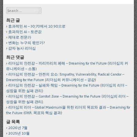
Search
최근 글
효과적인 AI – 30:70에서 10:90으로
효과적인 AI – 토큰값
제대로 전문가
변화는 누구의 몫인가?
감자 농사 리더십
최근 댓글
리더십의 안전감 – 끼리끼리의 폐해 – Dreaming for the Future
(
리더십의 커
뮤니케이션 – 소통
)
리더십의 안전감 – 안전의 요소: Empathy, Vulnerability, Radical Candor –
Dreaming for the Future
(
리더십의 커뮤니케이션 – 공감
)
리더십의 안전감 – 실패와 책임 – Dreaming for the Future
(
리더십의 리더 –
성장을 위한 실패 관리
)
리더십의 안전감 – Comfort Zone – Dreaming for the Future
(
리더십의 리더 –
성장을 위한 실패 관리
)
리더십의 리더 – Global Maximum을 위한 리더의 목표와 결과 – Dreaming for
the Future
(
OKR: 목표와 핵심 결과
)
글 목록
2026년 7월
2025년 10월