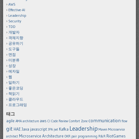
AWS
Effective-AI
Leadership
Security
TDD
개발자
객체지향
공유하기
도구들
면접
미분류
성장
에자일
웹
일하기
좋은코딩
책읽기
클라우드
프로그래밍
태그
communication
agile
aws
AMA
architecture
CI
Code Review
Comfort Zone
flow
Leadership
git
HAE
Java
javascript
Kafka
JPA
jwt
Maven
Microservice
Microservice Architecture
RiotGames
architect
OKR
pair programming
R&R