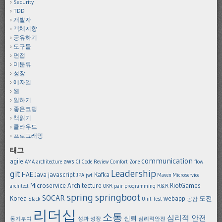
Security
TDD
개발자
객체지향
공유하기
도구들
면접
미분류
성장
에자일
웹
일하기
좋은코딩
책읽기
클라우드
프로그래밍
태그
communication
agile
aws
AMA
architecture
CI
Code Review
Comfort Zone
flow
Leadership
git
HAE
Java
javascript
Kafka
JPA
jwt
Maven
Microservice
Microservice Architecture
RiotGames
architect
OKR
pair programming
R&R
spring
springboot
SOCAR
Korea
webapp
도전
Slack
Unit Test
공감
리더십
소통
심리적 안전
신뢰
동기부여
성과
성장
심리적안전