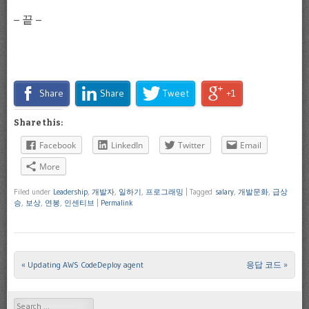
– 끝 –
Share
Share
Tweet
+1
Share this:
Facebook
LinkedIn
Twitter
Email
More
Filed under
Leadership
,
개발자
,
일하기
,
프로그래밍
|
Tagged
salary
,
개발문화
,
급상
승
,
보상
,
연봉
,
인센티브
|
Permalink
«
Updating AWS CodeDeploy agent
응답 코드
»
Post navigation
Search