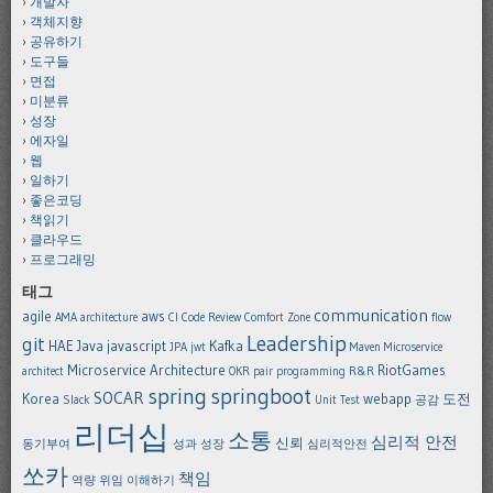
개발자
객체지향
공유하기
도구들
면접
미분류
성장
에자일
웹
일하기
좋은코딩
책읽기
클라우드
프로그래밍
태그
communication
agile
aws
AMA
architecture
CI
Code Review
Comfort Zone
flow
Leadership
git
HAE
Java
javascript
Kafka
JPA
jwt
Maven
Microservice
Microservice Architecture
RiotGames
architect
OKR
pair programming
R&R
spring
springboot
SOCAR
Korea
webapp
도전
Slack
Unit Test
공감
리더십
소통
심리적 안전
신뢰
동기부여
성과
성장
심리적안전
쏘카
책임
역량
위임
이해하기