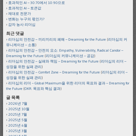
효과적인 AI – 30:70에서 10:90으로
효과적인 AI – 토큰값
제대로 전문가
변화는 누구의 몫인가?
감자 농사 리더십
최근 댓글
리더십의 안전감 – 끼리끼리의 폐해 – Dreaming for the Future
(
리더십의 커
뮤니케이션 – 소통
)
리더십의 안전감 – 안전의 요소: Empathy, Vulnerability, Radical Candor –
Dreaming for the Future
(
리더십의 커뮤니케이션 – 공감
)
리더십의 안전감 – 실패와 책임 – Dreaming for the Future
(
리더십의 리더 –
성장을 위한 실패 관리
)
리더십의 안전감 – Comfort Zone – Dreaming for the Future
(
리더십의 리더 –
성장을 위한 실패 관리
)
리더십의 리더 – Global Maximum을 위한 리더의 목표와 결과 – Dreaming for
the Future
(
OKR: 목표와 핵심 결과
)
글 목록
2026년 7월
2025년 10월
2025년 7월
2025년 5월
2025년 4월
2025년 3월