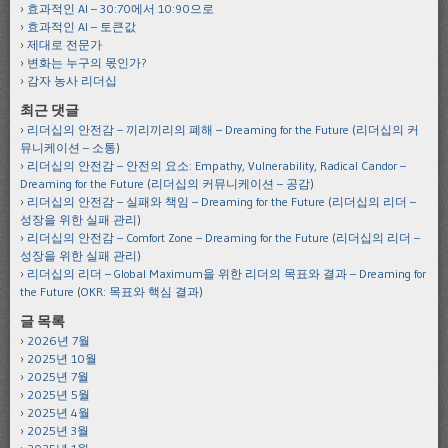
효과적인 AI – 30:70에서 10:90으로
효과적인 AI – 토큰값
제대로 전문가
변화는 누구의 몫인가?
감자 농사 리더십
최근 댓글
리더십의 안전감 – 끼리끼리의 폐해 – Dreaming for the Future
(
리더십의 커
뮤니케이션 – 소통
)
리더십의 안전감 – 안전의 요소: Empathy, Vulnerability, Radical Candor –
Dreaming for the Future
(
리더십의 커뮤니케이션 – 공감
)
리더십의 안전감 – 실패와 책임 – Dreaming for the Future
(
리더십의 리더 –
성장을 위한 실패 관리
)
리더십의 안전감 – Comfort Zone – Dreaming for the Future
(
리더십의 리더 –
성장을 위한 실패 관리
)
리더십의 리더 – Global Maximum을 위한 리더의 목표와 결과 – Dreaming for
the Future
(
OKR: 목표와 핵심 결과
)
글 목록
2026년 7월
2025년 10월
2025년 7월
2025년 5월
2025년 4월
2025년 3월