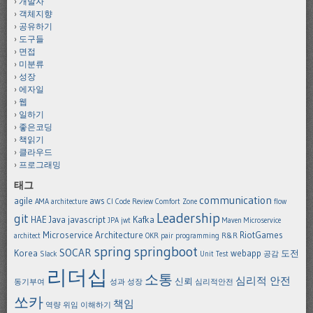
개발자
객체지향
공유하기
도구들
면접
미분류
성장
에자일
웹
일하기
좋은코딩
책읽기
클라우드
프로그래밍
태그
communication
agile
aws
AMA
architecture
CI
Code Review
Comfort Zone
flow
Leadership
git
HAE
Java
javascript
Kafka
JPA
jwt
Maven
Microservice
Microservice Architecture
RiotGames
architect
OKR
pair programming
R&R
spring
springboot
SOCAR
Korea
webapp
도전
Slack
Unit Test
공감
리더십
소통
심리적 안전
신뢰
동기부여
성과
성장
심리적안전
쏘카
책임
역량
위임
이해하기