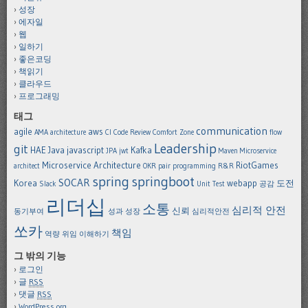
성장
에자일
웹
일하기
좋은코딩
책읽기
클라우드
프로그래밍
태그
communication
agile
aws
AMA
architecture
CI
Code Review
Comfort Zone
flow
Leadership
git
HAE
Java
javascript
Kafka
JPA
jwt
Maven
Microservice
Microservice Architecture
RiotGames
architect
OKR
pair programming
R&R
spring
springboot
SOCAR
Korea
webapp
도전
Slack
Unit Test
공감
리더십
소통
심리적 안전
신뢰
동기부여
성과
성장
심리적안전
쏘카
책임
역량
위임
이해하기
그 밖의 기능
로그인
글
RSS
댓글
RSS
WordPress.org