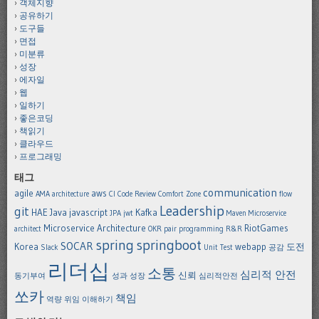
객체지향
공유하기
도구들
면접
미분류
성장
에자일
웹
일하기
좋은코딩
책읽기
클라우드
프로그래밍
태그
communication
agile
aws
AMA
architecture
CI
Code Review
Comfort Zone
flow
Leadership
git
HAE
Java
javascript
Kafka
JPA
jwt
Maven
Microservice
Microservice Architecture
RiotGames
architect
OKR
pair programming
R&R
spring
springboot
SOCAR
Korea
webapp
도전
Slack
Unit Test
공감
리더십
소통
심리적 안전
신뢰
동기부여
성과
성장
심리적안전
쏘카
책임
역량
위임
이해하기